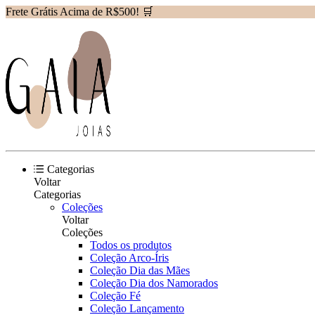
Frete Grátis Acima de R$500! 🛒
Categorias
Voltar
Categorias
Coleções
Voltar
Coleções
Todos os produtos
Coleção Arco-Íris
Coleção Dia das Mães
Coleção Dia dos Namorados
Coleção Fé
Coleção Lançamento