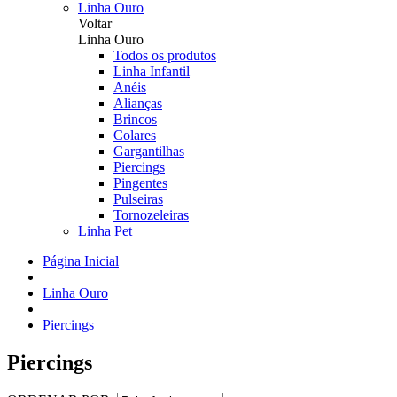
Linha Ouro
Voltar
Linha Ouro
Todos os produtos
Linha Infantil
Anéis
Alianças
Brincos
Colares
Gargantilhas
Piercings
Pingentes
Pulseiras
Tornozeleiras
Linha Pet
Página Inicial
Linha Ouro
Piercings
Piercings