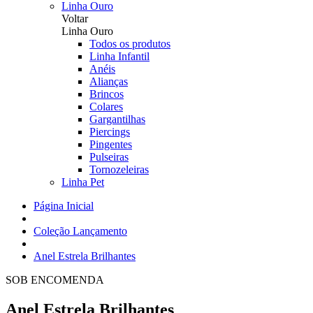
Linha Ouro
Voltar
Linha Ouro
Todos os produtos
Linha Infantil
Anéis
Alianças
Brincos
Colares
Gargantilhas
Piercings
Pingentes
Pulseiras
Tornozeleiras
Linha Pet
Página Inicial
Coleção Lançamento
Anel Estrela Brilhantes
SOB ENCOMENDA
Anel Estrela Brilhantes