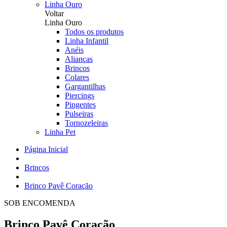
Linha Ouro
Voltar
Linha Ouro
Todos os produtos
Linha Infantil
Anéis
Alianças
Brincos
Colares
Gargantilhas
Piercings
Pingentes
Pulseiras
Tornozeleiras
Linha Pet
Página Inicial
Brincos
Brinco Pavê Coração
SOB ENCOMENDA
Brinco Pavê Coração